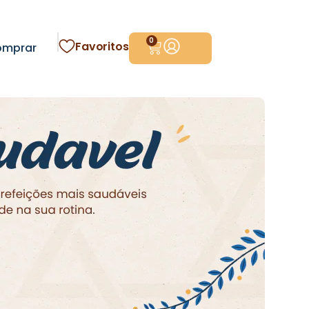
0
Favoritos
omprar