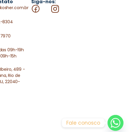
ntato
Siga-nos:
kosher.com.br
2-8304
-7970
 das 09h-19h
 09h-15h
Ribeiro, 489 -
a, Rio de
RJ, 22040-
Fale conosco