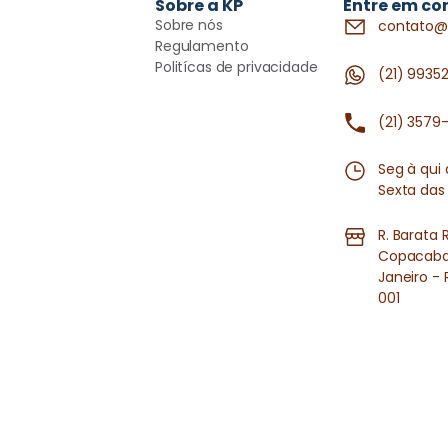
Sobre a KP
Entre em co
Sobre nós
contato@
Regulamento
Politícas de privacidade
(21) 9935
(21) 3579
Seg à qui
Sexta das
R. Barata 
Copacaban
Janeiro - 
001