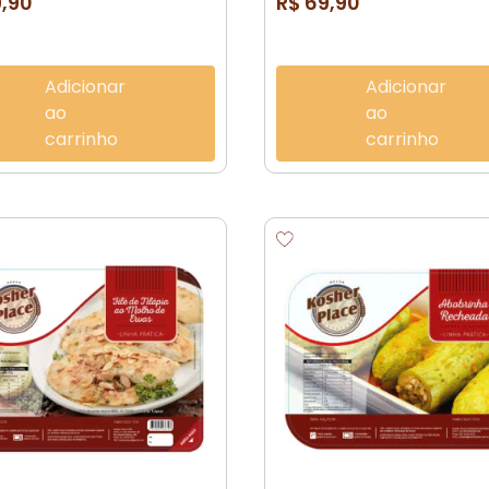
9,90
R$
69,90
Adicionar
Adicionar
ao
ao
carrinho
carrinho