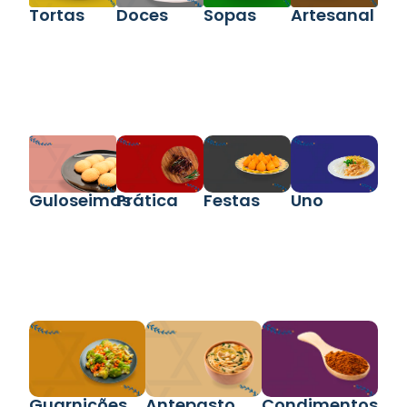
Tortas
Doces
Sopas
Artesanal
Guloseimas
Prática
Festas
Uno
Guarnições
Antepasto
Condimentos