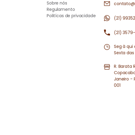
Sobre nós
contato@
Regulamento
Politícas de privacidade
(21) 9935
(21) 3579
Seg à qui
Sexta das
R. Barata 
Copacaban
Janeiro - 
001