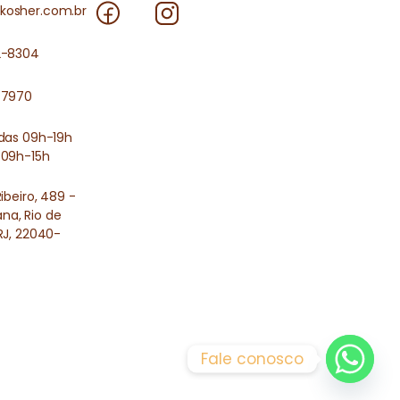
kosher.com.br
2-8304
-7970
 das 09h-19h
 09h-15h
Ribeiro, 489 -
a, Rio de
RJ, 22040-
Fale conosco