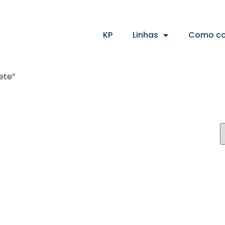
KP
Linhas
Como c
ete”