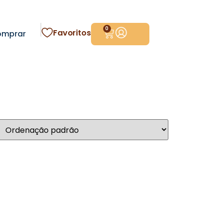
0
Favoritos
omprar