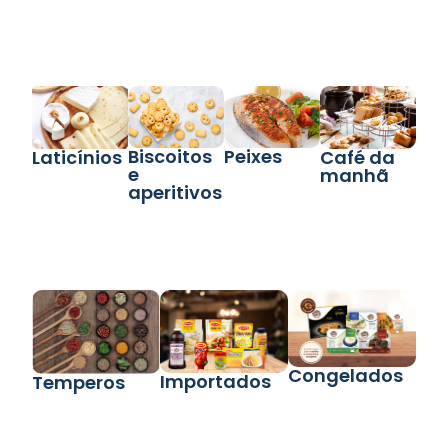
Biscoitos
Peixes
Laticínios
Café da
e
manhã
aperitivos
Congelados
Importados
Temperos