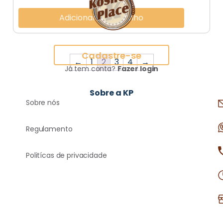
Adicionar ao carrinho
Cadastre-se
←
1
2
3
4
→
Já tem conta?
Fazer login
Sobre a KP
Sobre nós
Regulamento
Politícas de privacidade