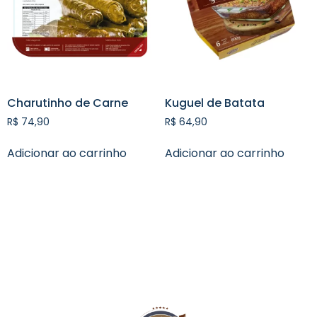
Charutinho de Carne
Kuguel de Batata
R$
74,90
R$
64,90
Adicionar ao carrinho
Adicionar ao carrinho