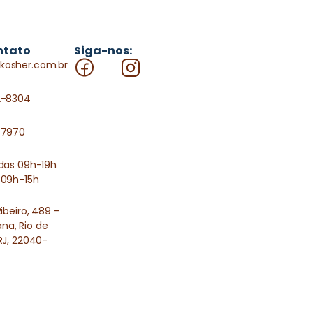
ntato
Siga-nos:
kosher.com.br
2-8304
-7970
 das 09h-19h
 09h-15h
Ribeiro, 489 -
a, Rio de
RJ, 22040-