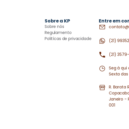
Sobre a KP
Entre em co
Sobre nós
contato@
Regulamento
Politícas de privacidade
(21) 9935
(21) 3579
Seg à qui
Sexta das
R. Barata 
Copacaban
Janeiro - 
001