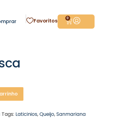
0
Favoritos
omprar
esca
arrinho
a
Tags:
Laticinios
,
Queijo
,
Sanmariana