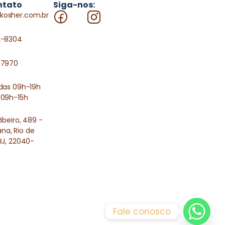
ntato
Siga-nos:
kosher.com.br
2-8304
-7970
 das 09h-19h
 09h-15h
Ribeiro, 489 -
a, Rio de
RJ, 22040-
Fale conosco