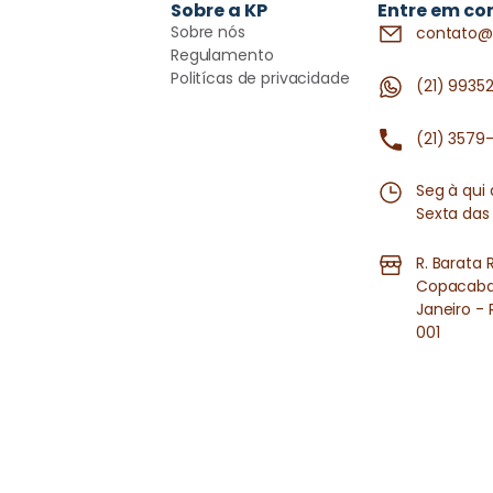
Sobre a KP
Entre em co
Sobre nós
contato@
Regulamento
Politícas de privacidade
(21) 9935
(21) 3579
Seg à qui
Sexta das
R. Barata 
Copacaban
Janeiro - 
001