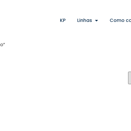
KP
Linhas
Como c
jo”