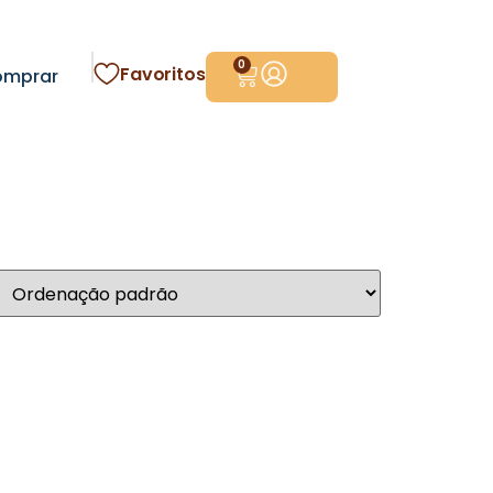
0
Favoritos
omprar