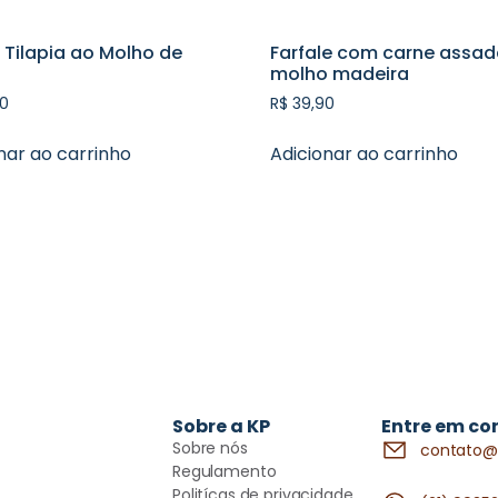
e Tilapia ao Molho de
Farfale com carne assad
molho madeira
0
R$
39,90
nar ao carrinho
Adicionar ao carrinho
Sobre a KP
Entre em co
Sobre nós
contato@
Regulamento
Politícas de privacidade