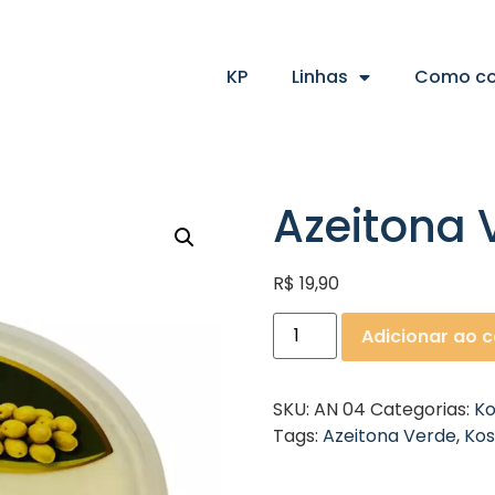
KP
Linhas
Como c
Azeitona 
R$
19,90
Adicionar ao c
SKU:
AN 04
Categorias:
Ko
Tags:
Azeitona Verde
,
Kos