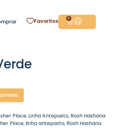
0
Favoritos
omprar
Verde
arrinho
sher Place
,
Linha Antepasto
,
Rosh Hashana
her Place
,
linha antepasto
,
Rosh Hashana