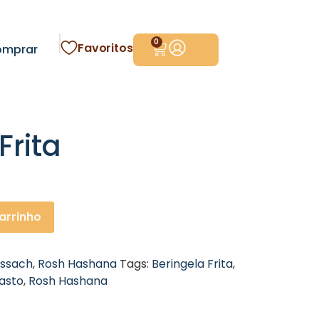
0
Favoritos
omprar
Frita
arrinho
ssach
,
Rosh Hashana
Tags:
Beringela Frita
,
asto
,
Rosh Hashana