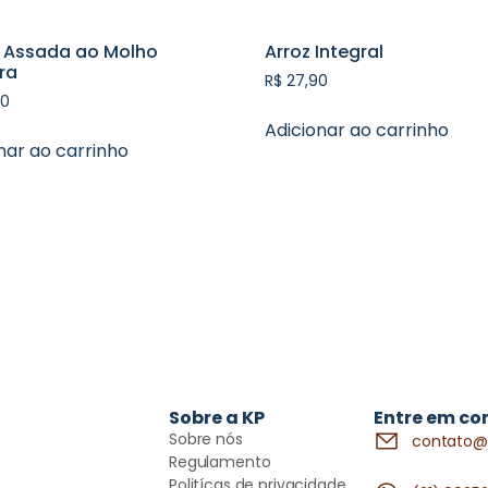
 Assada ao Molho
Arroz Integral
ra
R$
27,90
0
Adicionar ao carrinho
nar ao carrinho
Sobre a KP
Entre em co
Sobre nós
contato@
Regulamento
Politícas de privacidade