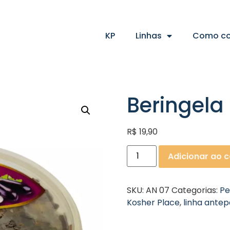
KP
Linhas
Como c
Beringela 
R$
19,90
Adicionar ao c
SKU:
AN 07
Categorias:
Pe
Kosher Place
,
linha antep