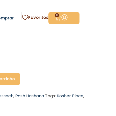
0
Favoritos
omprar
arrinho
essach
,
Rosh Hashana
Tags:
Kosher Place
,