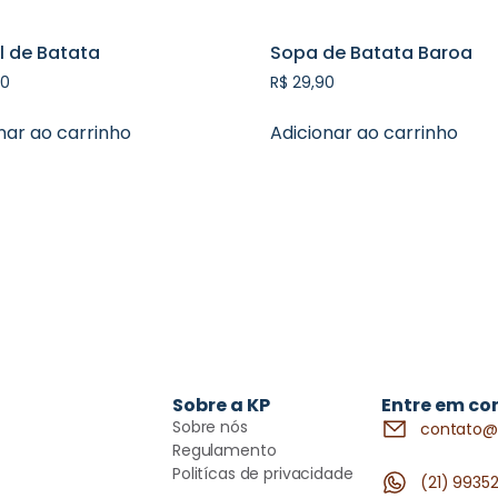
l de Batata
Sopa de Batata Baroa
0
R$
29,90
nar ao carrinho
Adicionar ao carrinho
Sobre a KP
Entre em co
Sobre nós
contato@
Regulamento
Politícas de privacidade
(21) 9935