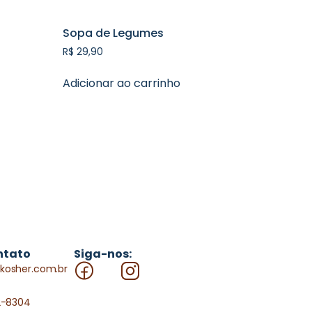
Sopa de Legumes
R$
29,90
Adicionar ao carrinho
ntato
Siga-nos:
kosher.com.br
2-8304