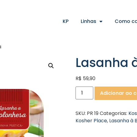
KP
Linhas
Como c
a
Lasanha 
R$
59,90
Adicionar ao c
SKU:
PR 19
Categorias:
Kos
Kosher Place
,
Lasanha à 