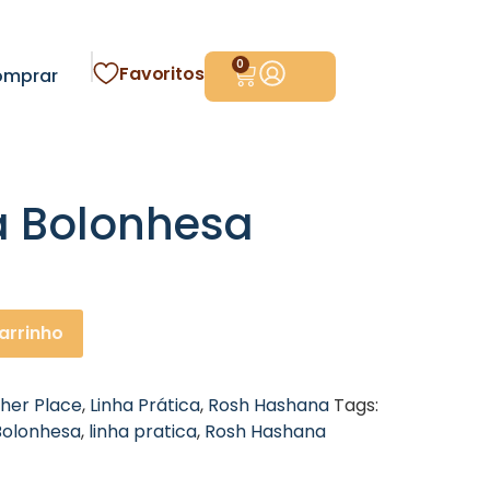
0
Favoritos
omprar
à Bolonhesa
arrinho
her Place
,
Linha Prática
,
Rosh Hashana
Tags:
Bolonhesa
,
linha pratica
,
Rosh Hashana