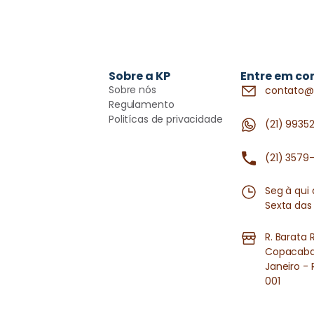
Sobre a KP
Entre em co
Sobre nós
contato@
Regulamento
Politícas de privacidade
(21) 9935
(21) 3579
Seg à qui
Sexta das
R. Barata 
Copacaban
Janeiro - 
001