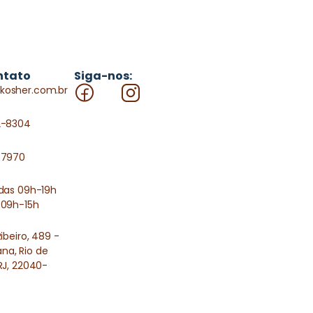
ntato
Siga-nos:
kosher.com.br
2-8304
-7970
 das 09h-19h
 09h-15h
Ribeiro, 489 -
a, Rio de
RJ, 22040-