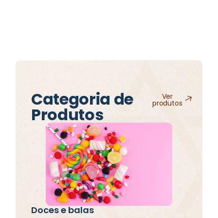
Categoria de
Ver
produtos
Produtos
Doces e balas
Ma