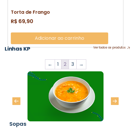
Torta de Frango
R$
69,90
Adicionar ao carrinho
Linhas KP
Ver todos os produtos
←
1
2
3
→
Sopas