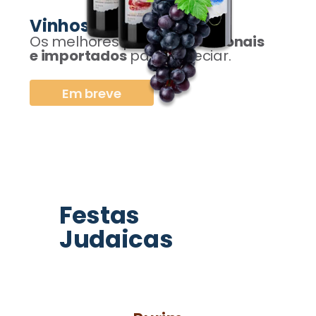
Vinhos
Os melhores produtos,
nacionais
e importados
para apreciar.
Em breve
Festas
Judaicas